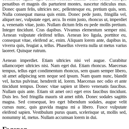
penatibus et magnis dis parturient montes, nascetur ridiculus mus.
Donec quam felis, ultricies nec, pellentesque eu, pretium quis, sem.
Nulla consequat massa quis enim. Donec pede justo, fringilla vel,
aliquet nec, vulputate eget, arcu. In enim justo, rhoncus ut, imperdiet
a, venenatis vitae, justo. Nullam dictum felis eu pede mollis pretium.
Integer tincidunt. Cras dapibus. Vivamus elementum semper nisi.
Aenean vulputate eleifend tellus. Aenean leo ligula, porttitor eu,
consequat vitae, eleifend ac, enim. Aliquam lorem ante, dapibus in,
viverra quis, feugiat a, tellus. Phasellus viverra nulla ut metus varius
laoreet. Quisque rutrum.
Aenean imperdiet. Etiam ultricies nisi vel augue. Curabitur
ullamcorper ultricies nisi. Nam eget dui. Etiam rhoncus. Maecenas
tempus, tellus eget condimentum rhoncus, sem quam semper libero,
sit amet adipiscing sem neque sed ipsum. Nam quam nunc, blandit
vel, luctus pulvinar, hendrerit id, lorem. Maecenas nec odio et ante
tincidunt tempus. Donec vitae sapien ut libero venenatis faucibus.
Nullam quis ante. Etiam sit amet orci eget eros faucibus tincidunt.
Duis leo. Sed fringilla mauris sit amet nibh. Donec sodales sagittis
magna. Sed consequat, leo eget bibendum sodales, augue velit
cursus nunc, quis gravida magna mi a libero. Fusce vulputate
eleifend sapien. Vestibulum purus quam, scelerisque ut, mollis sed,
nonummy id, metus. Nullam accumsan lorem in dui.