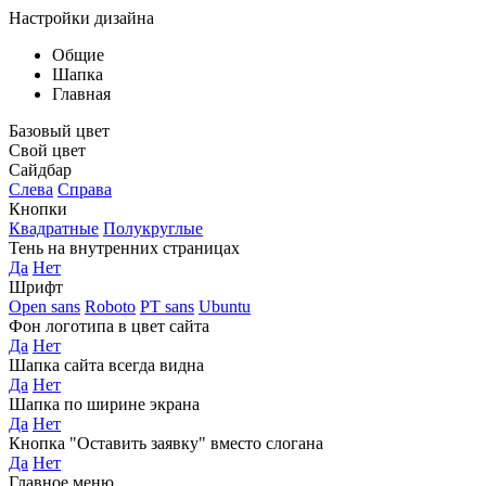
Настройки дизайна
Общие
Шапка
Главная
Базовый цвет
Свой цвет
Сайдбар
Слева
Справа
Кнопки
Квадратные
Полукруглые
Тень на внутренних страницах
Да
Нет
Шрифт
Open sans
Roboto
PT sans
Ubuntu
Фон логотипа в цвет сайта
Да
Нет
Шапка сайта всегда видна
Да
Нет
Шапка по ширине экрана
Да
Нет
Кнопка "Оставить заявку" вместо слогана
Да
Нет
Главное меню