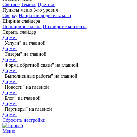
Светлое
Тёмное
Цветное
Пункты меню 3-го уровня
Сверху
Напротив родительского
Ширина слайдера
По ширине экрана
По ширине контента
Скрыть слайдер
Да
Нет
"Услуги" на главной
Да
Нет
"Тизеры" на главной
Да
Нет
"Форма обратной связи" на главной
Да
Нет
"Выполненные работы" на главной
Да
Нет
"Новости" на главной
Да
Нет
"Блог" на главной
Да
Нет
"Партнеры" на главной
Да
Нет
Сбросить настройки
Меню